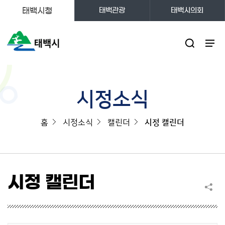
태백시청
태백관광
태백시의회
주메뉴
시정소식
홈
시정소식
캘린더
시정 캘린더
시정 캘린더