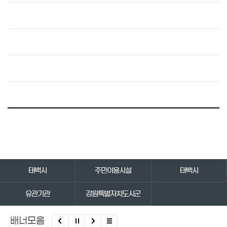
바로가기 서비스
태백시
주민이용시설
태백시
유관기관
강원특별자치도시군
배너모음