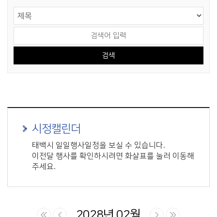
게시물 검색
검색 영역 선택
검색어 입력
시정캘린더
태백시 일일행사일정을 보실 수 있습니다.
이전달 행사를 확인하시려면 화살표를 눌러 이동해
주세요.
2028년 02월