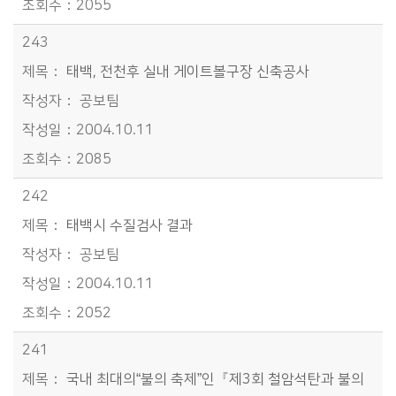
2055
243
태백, 전천후 실내 게이트볼구장 신축공사
공보팀
2004.10.11
2085
242
태백시 수질검사 결과
공보팀
2004.10.11
2052
241
국내 최대의“불의 축제”인『제3회 철암석탄과 불의