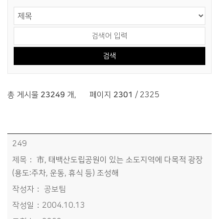
게시물 검색
검색 영역 선택
검색어 입력
총 게시물
23249
개
,
페이지
2301
/ 2325
시정소식>보도자료>시정보도자료 목록 - 번호, 제목, 작성자, 작성일, 조회수정보 제공
249
市, 태백산도립공원이 있는 소도지역에 다목적 광장
(용도:주차, 운동, 휴식 등) 조성해
공보팀
2004.10.13