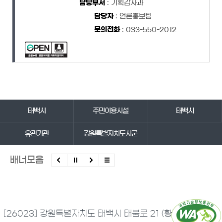
담당부서
: 기획감사과
담당자
: 언론홍보팀
문의전화
: 033-550-2012
바로가기 서비스
태백시
주민이용시설
태백시
유관기관
강원특별자치도시군
배너모음
[26023] 강원특별자치도 태백시 태붐로 21 (황지동)