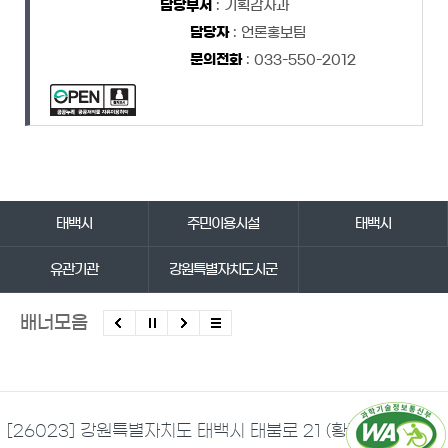
담당부서
: 기획감사과
담당자
: 언론홍보팀
문의전화
: 033-550-2012
바로가기 서비스
태백시
주민이용시설
태백시
유관기관
강원특별자치도시군
배너모음
[26023] 강원특별자치도 태백시 태붐로 21 (황지동)