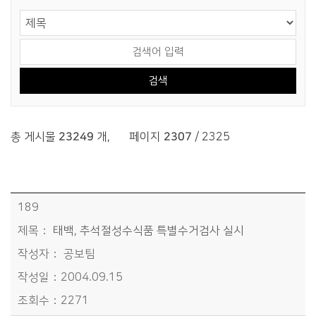
게시물 검색
검색 영역 선택
검색어 입력
총 게시물
23249
개
,
페이지
2307
/ 2325
시정소식>보도자료>시정보도자료 목록 - 번호, 제목, 작성자, 작성일, 조회수정보 제공
189
태백, 추석절성수식품 특별수거검사 실시
공보팀
2004.09.15
2271