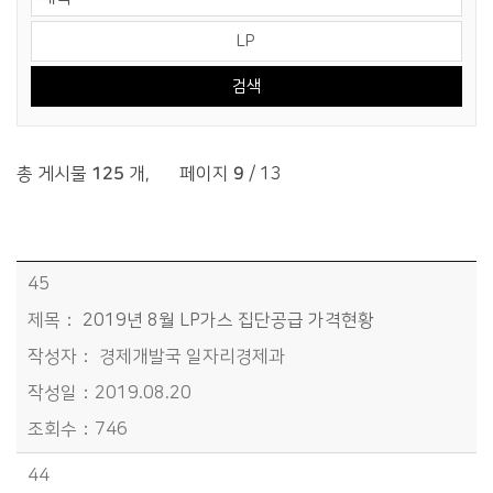
검색어 입력
총 게시물
125
개
,
페이지
9
/ 13
분야별정보>생활/환경>생활경제>물가정보 목록 - 번호, 제목, 작성자, 작성일, 조회수정보 제공
45
2019년 8월 LP가스 집단공급 가격현황
경제개발국 일자리경제과
2019.08.20
746
44