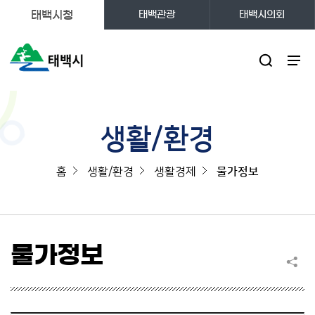
태백시청
태백관광
태백시의회
주메뉴
생활/환경
홈
생활/환경
생활경제
물가정보
물가정보