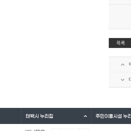
목록
바로가기 서비스
태백시
누리집
주민이용시설
누