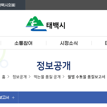
태백시의회
소통참여
시정소식
정보공개
홈
정보공개
먹는물 품질 공개
월별 수돗물 품질보고서
질보고서