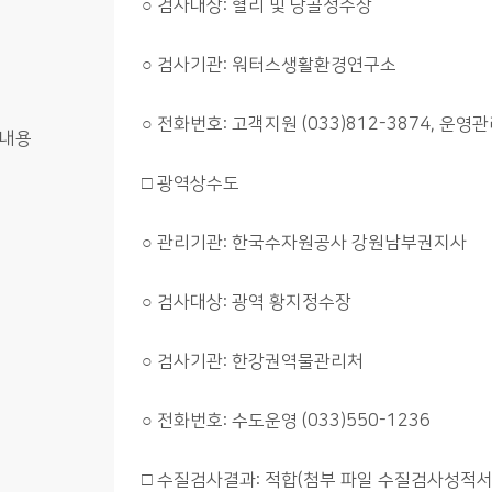
○ 검사대상: 혈리 및 당골정수장
○ 검사기관: 워터스생활환경연구소
○ 전화번호: 고객지원 (033)812-3874, 운영관리
내용
□ 광역상수도
○ 관리기관: 한국수자원공사 강원남부권지사
○ 검사대상: 광역 황지정수장
○ 검사기관: 한강권역물관리처
○ 전화번호: 수도운영 (033)550-1236
□ 수질검사결과: 적합(첨부 파일 수질검사성적서