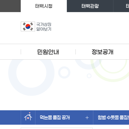
태백시청
태백관광
국가상징
알아보기
주메뉴
민원안내
정보공개
먹는물 품질 공개
월별 수돗물 품
왼쪽메뉴