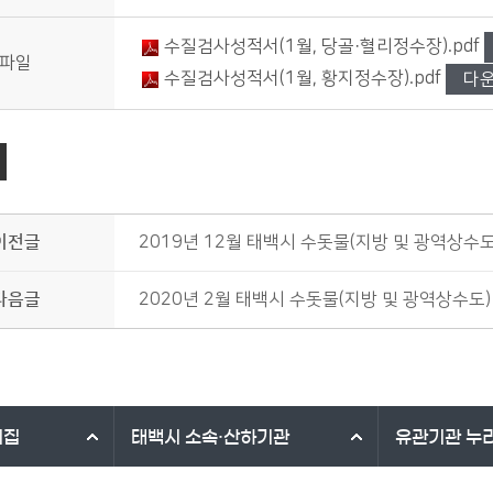
수질검사성적서(1월, 당골·혈리정수장).pdf
파일
수질검사성적서(1월, 황지정수장).pdf
다
이전글
2019년 12월 태백시 수돗물(지방 및 광역상수
다음글
2020년 2월 태백시 수돗물(지방 및 광역상수도
리집
태백시
소속·산하기관
유관기관
누