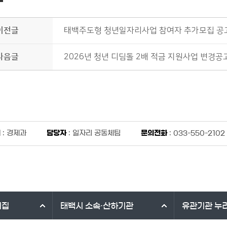
이전글
태백주도형 청년일자리사업 참여자 추가모집 공
다음글
2026년 청년 디딤돌 2배 적금 지원사업 변경공
서
: 경제과
담당자
: 일자리 공동체팀
문의전화
: 033-550-2102
리집
태백시
소속·산하기관
유관기관
누