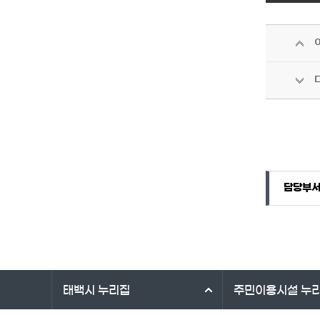
담당자 정보
담당자 정보
담당부
바로가기 서비스
태백시
누리집
주민이용시설
누