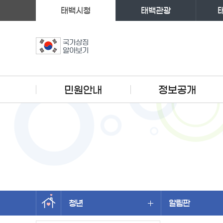
태백시청
태백관광
국가상징
알아보기
주메뉴
민원안내
정보공개
청년
알림판
왼쪽메뉴