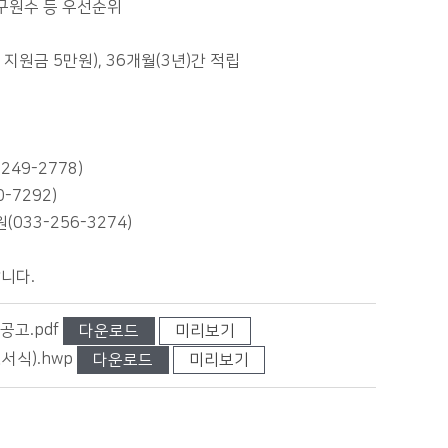
 가구원수 등 우선순위
 지원금 5만원), 36개월(3년)간 적립
49-2778)
-7292)
33-256-3274)
니다.
공고.pdf
다운로드
미리보기
서식).hwp
다운로드
미리보기