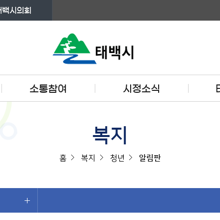
태백시의회
소통참여
시정소식
복지
홈
복지
청년
알림판