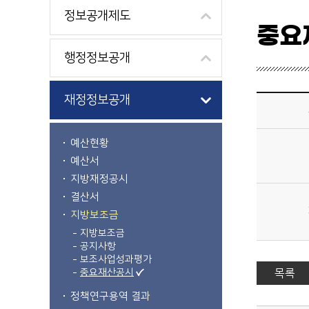
정보공개제도
중요
행정정보공개
정보공개>재정정보공개>지방보조금>중요재산공시 상세보기 - 제목, 내용, 파일 제공
재정정보공개
예산현황
예산서
지방재정공시
결산서
지방보조금
지방보조금
공지사항
보조사업성과평가
중요재산공시
목록
정책연구용역 결과