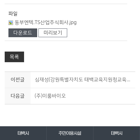
파일
동부엔텍.TS산업주식회사.jpg
다운로드
미리보기
목록
이전글
심재성(강원특별자치도 태백교육지원청교육장(전)
다음글
(주)이룸바이오
바로가기 서비스
태백시
주민이용시설
태백시