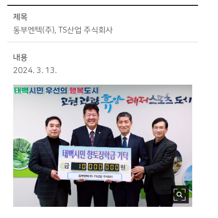
교육>태백시민향토장학회>기탁자 사진모음 상세보기 - 제목, 내용, 파일 제공
제목
동부엔텍(주), TS산업 주식회사
내용
2024. 3. 13.