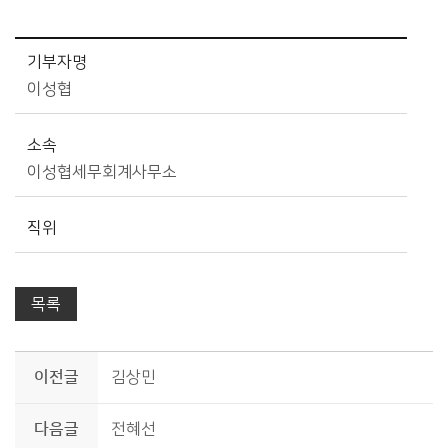
고향사랑기부제>2025 상세보기 - 기부자명, 소속, 직위 제공
기부자명
이성협
소속
이성협세무회계사무소
직위
목록
이전글
김상민
다음글
전혜선