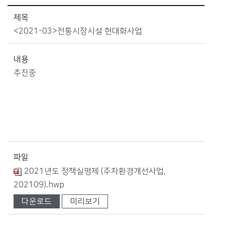
정보공개>정책실명제>정책실명 자료실 상세보기 - 제목, 내용, 파일, 작성자, 카테고리 제공
제목
<2021-03>전통시장시설 현대화사업
내용
추진중
파일
2021년도 정책실명제 (주차환경개선사업,
202109).hwp
다운로드
미리보기