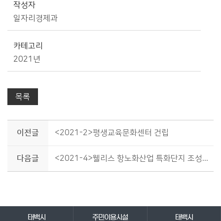
작성자
일자리경제과
카테고리
2021년
목록
이전글
<2021-2>평생교육문화센터 건립
다음글
<2021-4>웰리스 항노화산업 특화단지 조성(2021.9)
바로가기 서비스
태백시
주민이용시설
태백시