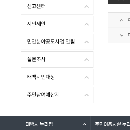
신고센터
시민제안
민간분야공모사업 알림
설문조사
태백시민대상
주민참여예산제
바로가기 서비스
태백시
누리집
주민이용시설
누