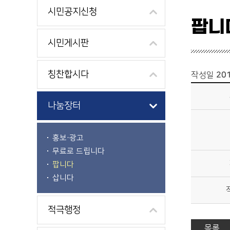
시민공지신청
팝니
시민게시판
칭찬합시다
작성일
201
소통참여>나눔장터>팝니다 상세보기 - 제목, 내용, 파일, 작성자, 제공
나눔장터
홍보·광고
무료로 드립니다
팝니다
삽니다
적극행정
목록