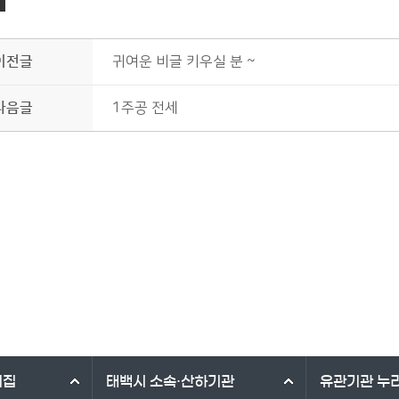
이전글
귀여운 비글 키우실 분 ~
다음글
1주공 전세
리집
태백시
소속·산하기관
유관기관
누