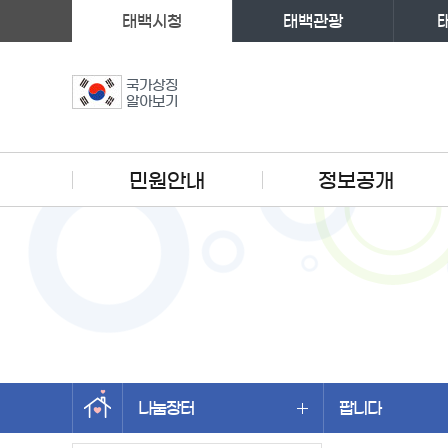
태백시청
태백관광
국가상징
알아보기
주메뉴
민원안내
정보공개
나눔장터
팝니다
왼쪽메뉴