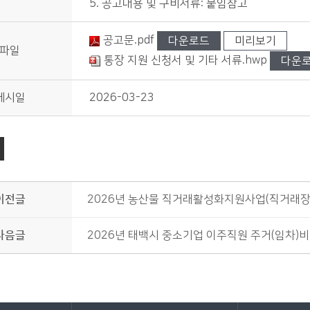
5. 공고내용 및 구비서류: 붙임참고
공고문.pdf
다운로드
미리보기
파일
통장 지원 신청서 및 기타 서류.hwp
다운
게시일
2026-03-23
이전글
2026년 농산물 직거래활성화지원사업(직거래장
다음글
2026년 태백시 중소기업 이주직원 주거(임차)비