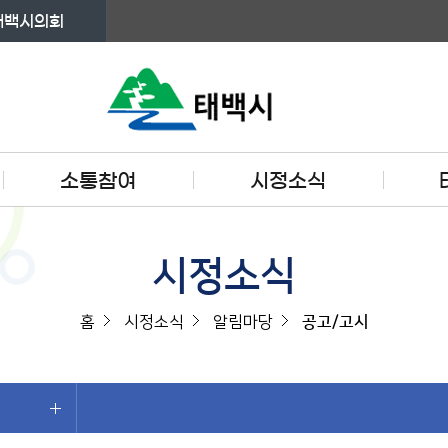
태백시의회
소통참여
시정소식
시정소식
홈
시정소식
알림마당
공고/고시