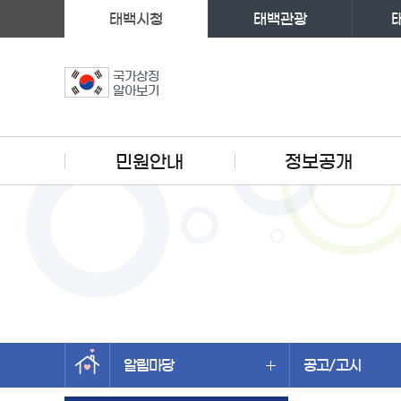
태백시청
태백관광
국가상징
알아보기
주메뉴
민원안내
정보공개
알림마당
공고/고시
왼쪽메뉴