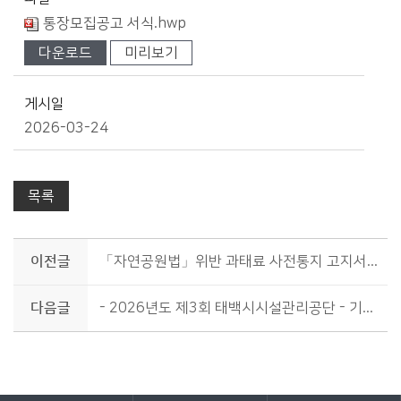
통장모집공고 서식.hwp
다운로드
미리보기
게시일
2026-03-24
목록
이전글
「자연공원법」위반 과태료 사전통지 고지서 반송분 공시송달 공고
다음글
- 2026년도 제3회 태백시시설관리공단 - 기간제근로자 채용계획 공고
바로가기 서비스