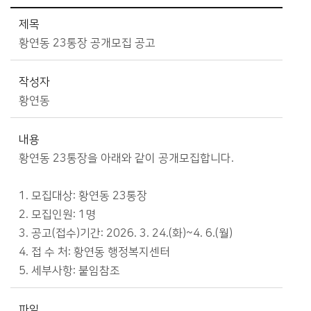
시정소식>알림마당>공고/고시 상세보기 - 제목, 작성자, 내용, 파일, 게시일 제공
제목
황연동 23통장 공개모집 공고
작성자
황연동
내용
황연동 23통장을 아래와 같이 공개모집합니다.
1. 모집대상: 황연동 23통장
2. 모집인원: 1명
3. 공고(접수)기간: 2026. 3. 24.(화)~4. 6.(월)
4. 접 수 처: 황연동 행정복지센터
5. 세부사항: 붙임참조
파일