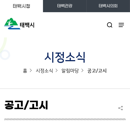
태백시청
태백관광
태백시의회
주메뉴
시정소식
홈
시정소식
알림마당
공고/고시
공고/고시