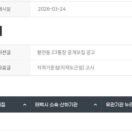
게시일
2026-03-24
이전글
황연동 23통장 공개모집 공고
다음글
지적기준점(지적도근점) 고시
리집
태백시
소속·산하기관
유관기관
누