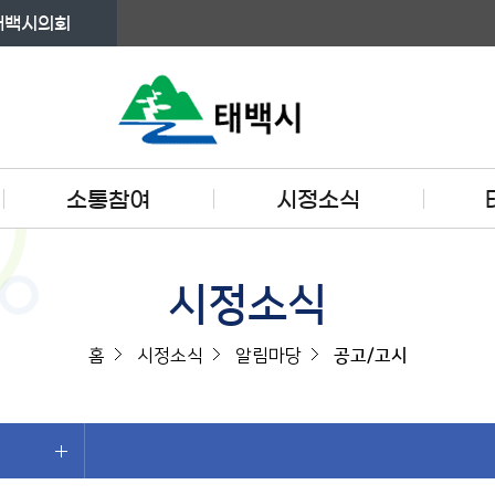
태백시의회
소통참여
시정소식
시정소식
홈
시정소식
알림마당
공고/고시