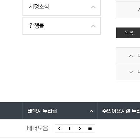
시정소식
간행물
목록
바로가기 서비스
태백시
누리집
주민이용시설
누
배너모음