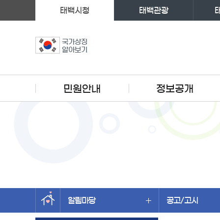
태백시청
태백관광
국가상징
알아보기
주메뉴
민원안내
정보공개
알림마당
공고/고시
왼쪽메뉴