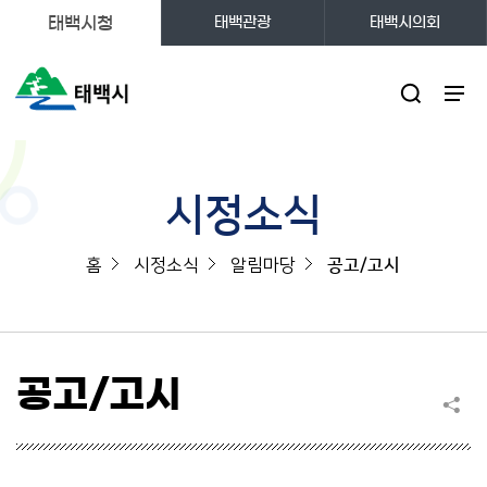
태백시청
태백관광
태백시의회
주메뉴
시정소식
홈
시정소식
알림마당
공고/고시
공고/고시