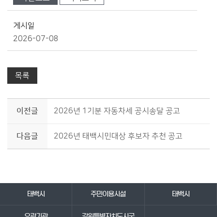
게시일
2026-07-08
목록
이전글
2026년 1기분 자동차세 공시송달 공고
다음글
2026년 태백시민대상 후보자 추천 공고
바로가기 서비스
태백시
주민이용시설
태백시
유관기관
강원특별자치도시군