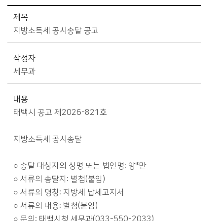
시정소식>알림마당>공고/고시 상세보기 - 제목, 작성자, 내용, 파일, 게시일 제공
제목
지방소득세 공시송달 공고
작성자
세무과
내용
태백시 공고 제2026-821호
지방소득세 공시송달
○ 송달 대상자의 성명 또는 법인명: 양*만
○ 서류의 송달지: 별첨(붙임)
○ 서류의 명칭: 지방세 납세고지서
○ 서류의 내용: 별첨(붙임)
○ 문의: 태백시청 세무과(033-550-2033)