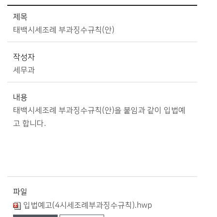
시정소식>알림마당>입법예고 상세보기 - 제목, 작성자, 내용, 파일, 게시일 제공
제목
태백시세조례 부과징수규칙(안)
작성자
세무과
내용
태백시세조례 부과징수규칙(안)을 붙임과 같이 입법예
고 합니다.
파일
입법예고(4시세조례부과징수규칙).hwp