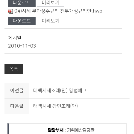
다운로드
미리보기
04)시세 부과징수규칙 전부개정규칙안.hwp
다운로드
미리보기
게시일
2010-11-03
목록
이전글
태백시세조례(안) 입법예고
다음글
태백시세 감면조례(안)
담당자 정보
담당자 정보
담당부서
: 기획예산담당관