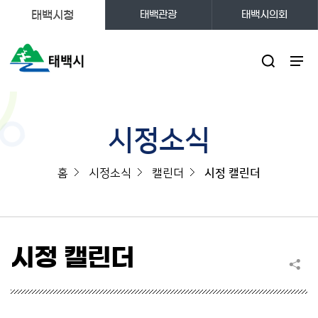
태백시청
태백관광
태백시의회
주메뉴
시정소식
홈
시정소식
캘린더
시정 캘린더
시정 캘린더