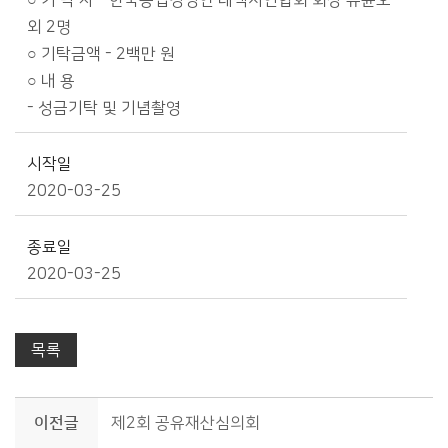
○ 기 탁 자 - 한국농업경영인 태백시연합회 회장 유윤오
외 2명
○ 기탁금액 - 2백만 원
○ 내 용
- 성금기탁 및 기념촬영
시작일
2020-03-25
종료일
2020-03-25
목록
이전글
제2회 공유재산심의회