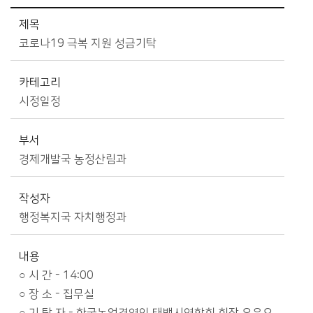
시정소식>시정 캘린더 상세보기 - 제목, 카테고리, 부서, 작성자, 내용, 시작일, 종료일 제공
제목
코로나19 극복 지원 성금기탁
카테고리
시정일정
부서
경제개발국 농정산림과
작성자
행정복지국 자치행정과
내용
○ 시 간 - 14:00
○ 장 소 - 집무실