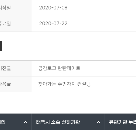
시작일
2020-07-08
종료일
2020-07-22
이전글
공감토크 탄탄데이트
다음글
찾아가는 주민자치 컨설팅
리집
태백시
소속·산하기관
유관기관
누