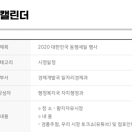
 캘린더
제목
2020 대한민국 동행세일 행사
테고리
시정일정
부서
경제개발국 일자리경제과
작성자
행정복지국 자치행정과
○ 장 소 - 황지자유시장
내용
○ 내 용
- 경품추첨, 우리 시장 토크쇼(유튜브) 및 점포