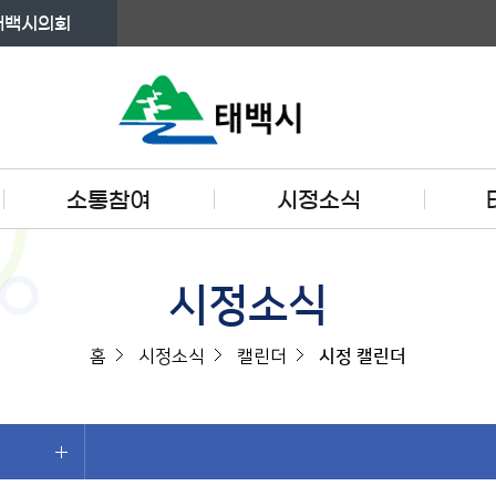
태백시의회
소통참여
시정소식
시정소식
홈
시정소식
캘린더
시정 캘린더