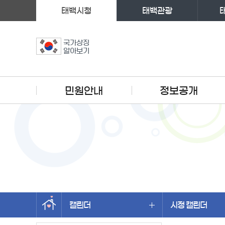
태백시청
태백관광
국가상징
알아보기
주메뉴
민원안내
정보공개
캘린더
시정 캘린더
왼쪽메뉴