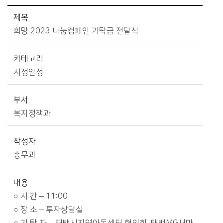
시정소식>시정 캘린더 상세보기 - 제목, 카테고리, 부서, 작성자, 내용, 시작일, 종료일 제공
제목
희망 2023 나눔캠페인 기탁금 전달식
카테고리
시정일정
부서
복지정책과
작성자
총무과
내용
○ 시 간 – 11:00
○ 장 소 – 투자상담실