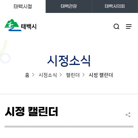
태백시청
태백관광
태백시의회
주메뉴
시정소식
홈
시정소식
캘린더
시정 캘린더
시정 캘린더