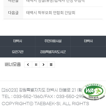
이전글
태백시 성실(유공)납세자 선정 추첨식
다음글
태백시 학부모회 연합회 간담회
바로가기 서비스
태백시
주민이용시설
태백시
유관기관
강원특별자치도시군
배너모음
[26023] 강원특별자치도 태백시 태붐로 21 (황지동)
TEL : 033-552-1360
/
FAX : 033-550-2951
COPYRIGHTⓒ TAEBAEK-SI. ALL RIGHTS