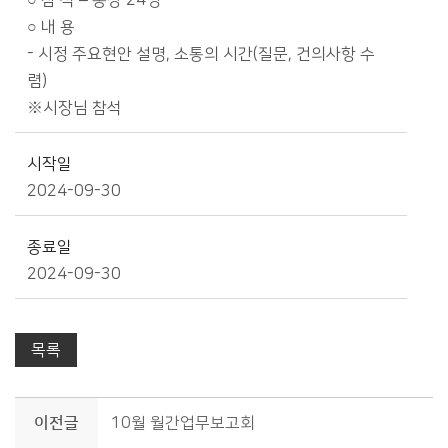
○ 참 석 – 통장 24명
○ 내 용
- 시정 주요현안 설명, 소통의 시간(질문, 건의사항 수
렴)
※시장님 참석
시작일
2024-09-30
종료일
2024-09-30
목록
이전글
10월 월간업무보고회