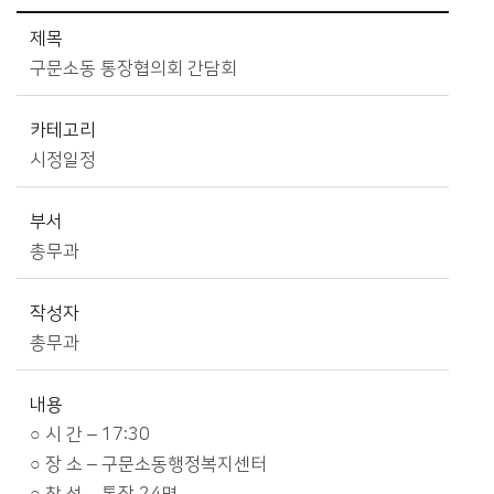
시정소식>시정 캘린더 상세보기 - 제목, 카테고리, 부서, 작성자, 내용, 시작일, 종료일 제공
제목
구문소동 통장협의회 간담회
카테고리
시정일정
부서
총무과
작성자
총무과
내용
○ 시 간 – 17:30
○ 장 소 – 구문소동행정복지센터