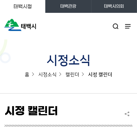
태백시청
태백관광
태백시의회
주메뉴
시정소식
홈
시정소식
캘린더
시정 캘린더
시정 캘린더