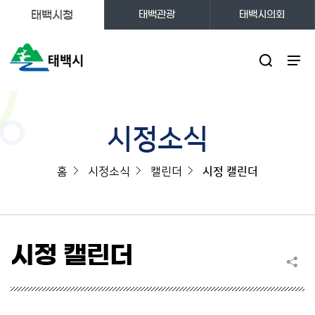
태백시청
태백관광
태백시의회
주메뉴
시정소식
홈
시정소식
캘린더
시정 캘린더
시정 캘린더