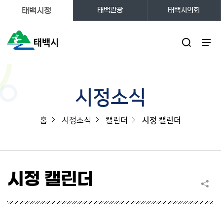
태백시청
태백관광
태백시의회
주메뉴
시정소식
홈
시정소식
캘린더
시정 캘린더
시정 캘린더