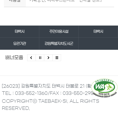
다음글
기획공연, 더하우스콘서트『연하늘 밴드』
바로가기 서비스
태백시
주민이용시설
태백시
유관기관
강원특별자치도시군
배너모음
[26023] 강원특별자치도 태백시 태붐로 21 (황지동)
TEL : 033-552-1360
/
FAX : 033-550-2951
COPYRIGHTⓒ TAEBAEK-SI. ALL RIGHTS
RESERVED.