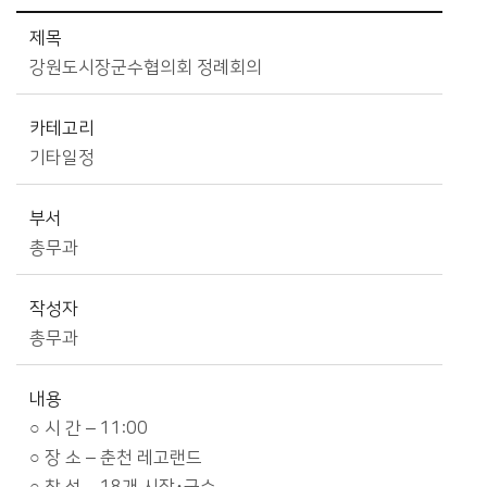
시정소식>시정 캘린더 상세보기 - 제목, 카테고리, 부서, 작성자, 내용, 시작일, 종료일 제공
제목
강원도시장군수협의회 정례회의
카테고리
기타일정
부서
총무과
작성자
총무과
내용
○ 시 간 – 11:00
○ 장 소 – 춘천 레고랜드