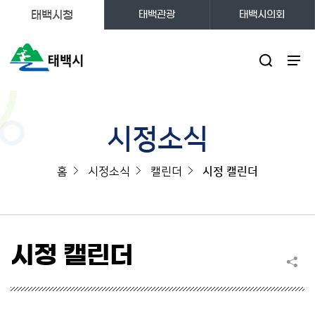
태백시청
태백관광
태백시의회
주메뉴
시정소식
홈
시정소식
캘린더
시정 캘린더
시정 캘린더