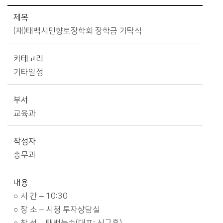
시정소식>시정 캘린더 상세보기 - 제목, 카테고리, 부서, 작성자, 내용, 시작일, 종료일 제공
제목
(재)태백시민향토장학회 장학금 기탁식
카테고리
기타일정
부서
교육과
작성자
총무과
내용
○ 시 간 – 10:30
○ 장 소 – 시청 투자상담실