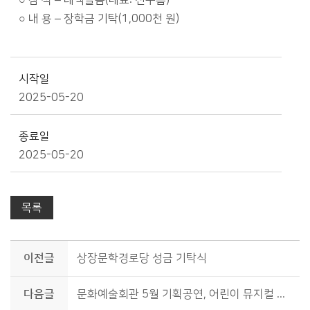
○ 참 석 – 태백늘솜(대표: 신구흠)
○ 내 용 – 장학금 기탁(1,000천 원)
시작일
2025-05-20
종료일
2025-05-20
목록
이전글
상장문학경로당 성금 기탁식
다음글
문화예술회관 5월 기획공연, 어린이 뮤지컬 「최고다 호기심딱지」