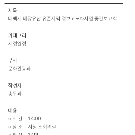
시정소식>시정 캘린더 상세보기 - 제목, 카테고리, 부서, 작성자, 내용, 시작일, 종료일 제공
제목
태백시 매장유산 유존지역 정보고도화사업 중간보고회
카테고리
시정일정
부서
문화관광과
작성자
총무과
내용
○ 시 간 – 14:00
○ 장 소 – 시청 소회의실