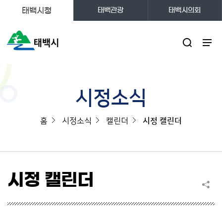
태백시청
태백관광
태백시의회
주메뉴
시정소식
홈
시정소식
캘린더
시정 캘린더
시정 캘린더