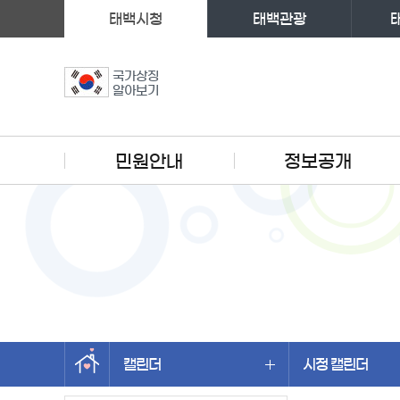
태백시청
태백관광
국가상징
알아보기
주메뉴
민원안내
정보공개
캘린더
시정 캘린더
왼쪽메뉴