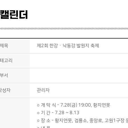
 캘린더
제목
제2회 한강ㆍ낙동강 발원지 축제
테고리
부서
작성자
관리자
○ 개 막 식 - 7.28(금) 19:00, 황지연못
○ 기 간 - 7.28 ~ 8.13
○ 장 소 - 황지연못, 검룡소, 중앙로, 고원1구장 