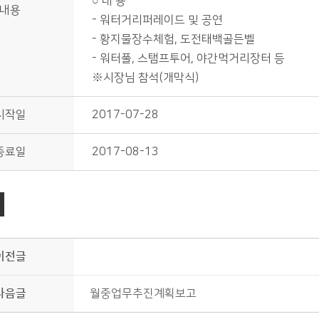
○ 내 용
내용
- 워터거리퍼레이드 및 공연
- 황지물장수체험, 도전태백골든벨
- 워터풀, 스탬프투어, 야간먹거리장터 등
※시장님 참석(개막식)
시작일
2017-07-28
종료일
2017-08-13
이전글
다음글
월중업무추진계획보고