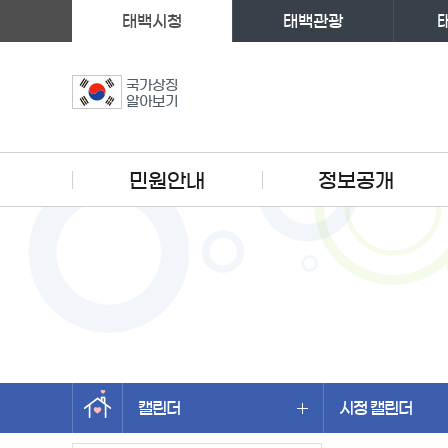
태백시청
태백관광
국가상징
알아보기
주메뉴
민원안내
정보공개
캘린더
시정 캘린더
왼쪽메뉴