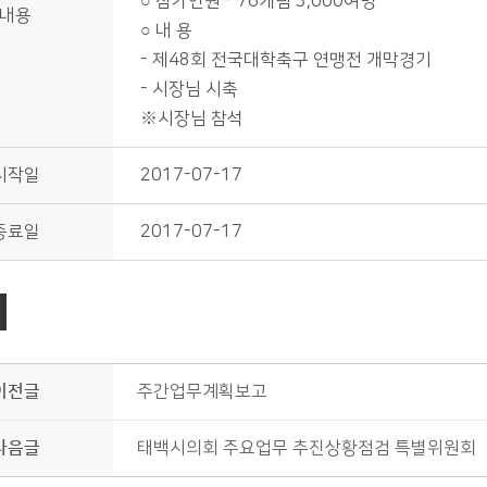
○ 참가인원 - 76개팀 3,000여명
내용
○ 내 용
- 제48회 전국대학축구 연맹전 개막경기
- 시장님 시축
※시장님 참석
시작일
2017-07-17
종료일
2017-07-17
이전글
주간업무계획보고
다음글
태백시의회 주요업무 추진상황점검 특별위원회