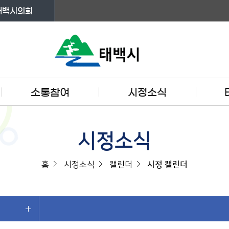
태백시의회
소통참여
시정소식
시정소식
홈
시정소식
캘린더
시정 캘린더