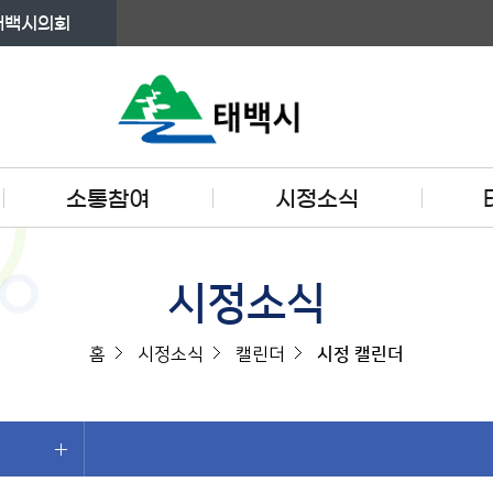
태백시의회
소통참여
시정소식
시정소식
홈
시정소식
캘린더
시정 캘린더