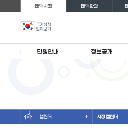
태백시청
태백관광
국가상징
알아보기
주메뉴
민원안내
정보공개
캘린더
시정 캘린더
왼쪽메뉴