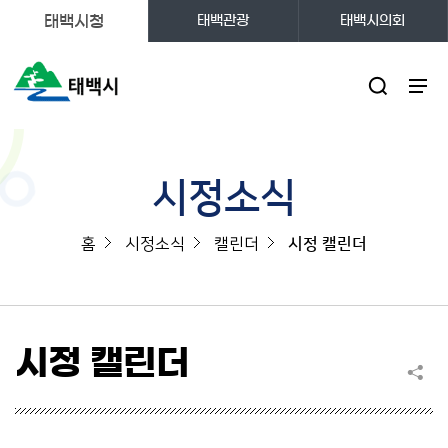
태백시청
태백관광
태백시의회
주메뉴
시정소식
홈
시정소식
캘린더
시정 캘린더
시정 캘린더