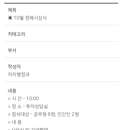
시정소식>시정 캘린더 상세보기 - 제목, 카테고리, 부서, 작성자, 내용, 시작일, 종료일 제공
제목
▣ 10월 정례시상식
카테고리
부서
작성자
자치행정과
내용
○ 시 간 - 10:00
○ 장 소 - 투자상담실
○ 참석대상 - 공무원 6명, 민간인 2명
○ 내 용