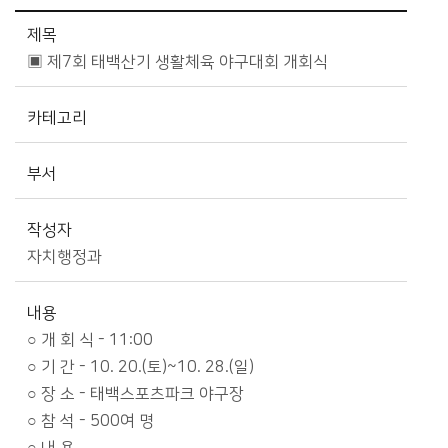
시정소식>시정 캘린더 상세보기 - 제목, 카테고리, 부서, 작성자, 내용, 시작일, 종료일 제공
제목
▣ 제7회 태백산기 생활체육 야구대회 개회식
카테고리
부서
작성자
자치행정과
내용
○ 개 회 식 - 11:00
○ 기 간 - 10. 20.(토)~10. 28.(일)
○ 장 소 - 태백스포츠파크 야구장
○ 참 석 - 500여 명