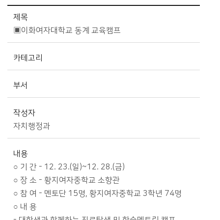
시정소식>시정 캘린더 상세보기 - 제목, 카테고리, 부서, 작성자, 내용, 시작일, 종료일 제공
제목
▣이화여자대학교 동계 교육캠프
카테고리
부서
작성자
자치행정과
내용
○ 기 간 - 12. 23.(일)~12. 28.(금)
○ 장 소 - 황지여자중학교 소향관
○ 참 여 - 멘토단 15명, 황지여자중학교 3학년 74명
○ 내 용