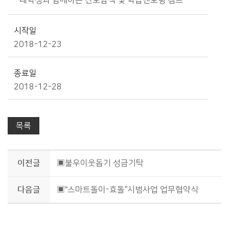
- 대학생과 함께하는 진로탐색 및 학습멘토링 캠프
시작일
2018-12-23
종료일
2018-12-28
목록
이전글
▣불우이웃돕기 성금기탁
다음글
▣“스마트돌이-효돌”시범사업 업무협약식