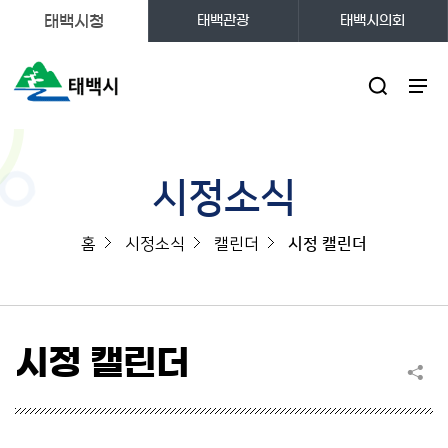
태백시청
태백관광
태백시의회
주메뉴
시정소식
홈
시정소식
캘린더
시정 캘린더
시정 캘린더