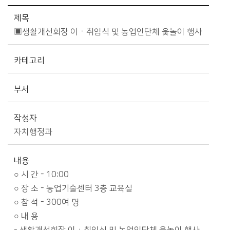
시정소식>시정 캘린더 상세보기 - 제목, 카테고리, 부서, 작성자, 내용, 시작일, 종료일 제공
제목
▣생활개선회장 이ㆍ취임식 및 농업인단체 윷놀이 행사
카테고리
부서
작성자
자치행정과
내용
○ 시 간 - 10:00
○ 장 소 - 농업기술센터 3층 교육실
○ 참 석 - 300여 명
○ 내 용