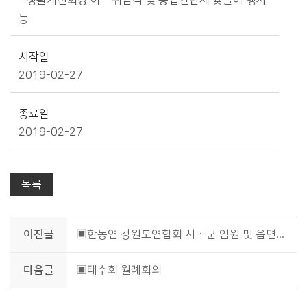
- 생활개선회장 이ㆍ취임식 및 농업인단체 윷놀이 행사
등
시작일
2019-02-27
종료일
2019-02-27
목록
이전글
▣한농연 강원도연합회 시ㆍ군 임원 및 읍면회장 교육
다음글
▣태수회 월례회의