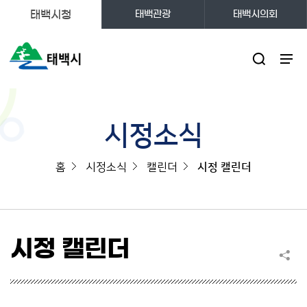
태백시청
태백관광
태백시의회
주메뉴
시정소식
홈
시정소식
캘린더
시정 캘린더
시정 캘린더