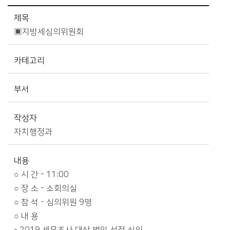
시정소식>시정 캘린더 상세보기 - 제목, 카테고리, 부서, 작성자, 내용, 시작일, 종료일 제공
제목
▣지방세심의위원회
카테고리
부서
작성자
자치행정과
내용
○ 시 간 - 11:00
○ 장 소 - 소회의실
○ 참 석 - 심의위원 9명
○ 내 용