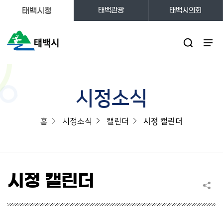
태백시청
태백관광
태백시의회
주메뉴
시정소식
홈
시정소식
캘린더
시정 캘린더
시정 캘린더