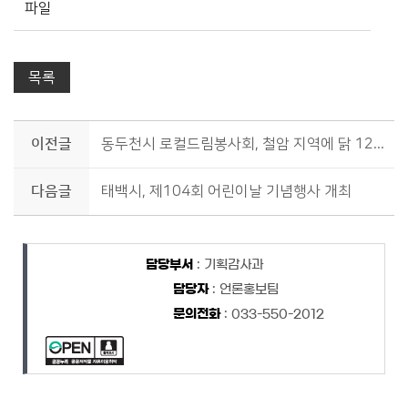
파일
목록
이전글
동두천시 로컬드림봉사회, 철암 지역에 닭 12상자 후원
다음글
태백시, 제104회 어린이날 기념행사 개최
담당자 정보
담당자 정보
담당부서
: 기획감사과
담당자
: 언론홍보팀
문의전화
: 033-550-2012