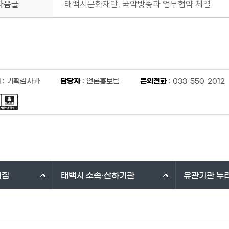
다음글
태백시문화재단, 국악방송과 업무협약 체결
서
: 기획감사과
담당자
: 언론홍보팀
문의전화
: 033-550-2012
리집
태백시
소속·산하기관
유관기관
누