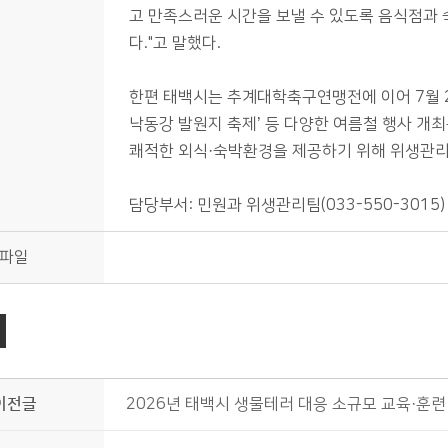
고 만족스러운 시간을 보낼 수 있도록 음식점과
다."고 말했다.
한편 태백시는 추계대학축구연맹전에 이어 7월 2
낙동강 발원지 축제’ 등 다양한 여름철 행사 개
쾌적한 외식·숙박환경을 제공하기 위해 위생관리
담당부서: 민원과 위생관리팀(033-550-3015)
파일
이전글
2026년 태백시 생물테러 대응 소규모 교육·훈련