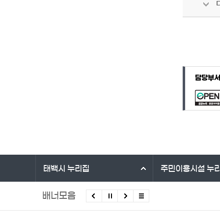
담당자 정보
담당자 정보
담당부
바로가기 서비스
태백시
누리집
주민이용시설
누
배너모음