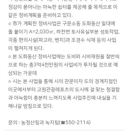
정감이 묻어나는 아늑한 쉼터를 제공해 줄 목적으로 이
같은 정비계획을 준비하고 있다.
○ 市가 계획한 정비사업은 구문소동 도화동산 일대에
돌 붙이기 A=2,030㎡, 하천변 토사유실부분 성토작업,
각종 편의시설(파고라, 벤치)과 조경수 식재 등의 사업
이 펼쳐지게 된다.
○ 본 도화동산 정비사업에는 도비와 시비재원을 절반씩
으로 하는 총3억4천만원의 사업비가 투자될 것으로 예
상되는 가운데
○ 시는 본 사업을 통해 시의 관문이자 도의 경계지점인
이곳에서부터 고원관광레포츠의 도시에 걸 맞는 청결함
과 아늑함이 충분히 느껴지도록 사업추진에 내실을 기
해나갈 방침으로 있다.
문의 : 농정산림과 녹지팀(☎550-2114)