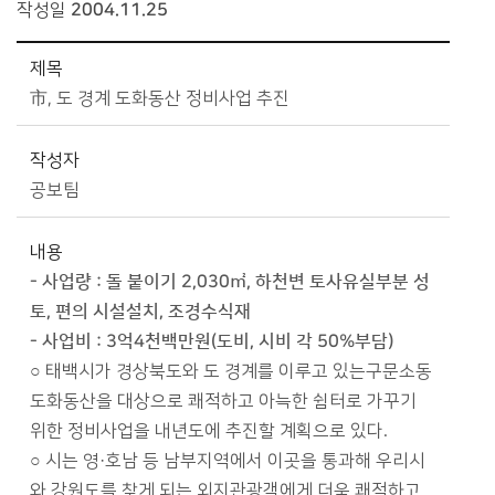
작성일
2004.11.25
시정소식>보도자료>시정보도자료 상세보기 - 제목, 작성자, 내용, 파일 제공
제목
市, 도 경계 도화동산 정비사업 추진
작성자
공보팀
내용
- 사업량 : 돌 붙이기 2,030㎡, 하천변 토사유실부분 성
토, 편의 시설설치, 조경수식재
- 사업비 : 3억4천백만원(도비, 시비 각 50%부담)
○ 태백시가 경상북도와 도 경계를 이루고 있는구문소동
도화동산을 대상으로 쾌적하고 아늑한 쉼터로 가꾸기
위한 정비사업을 내년도에 추진할 계획으로 있다.
○ 시는 영·호남 등 남부지역에서 이곳을 통과해 우리시
와 강원도를 찾게 되는 외지관광객에게 더욱 쾌적하고