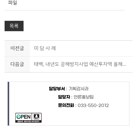
파일
목록
이전글
미 담 사 례
다음글
태백, 내년도 공해방지사업 예산투자액 올해보다 30% 증액된 규모로 계획해
담당자 정보
담당자 정보
담당부서
: 기획감사과
담당자
: 언론홍보팀
문의전화
: 033-550-2012