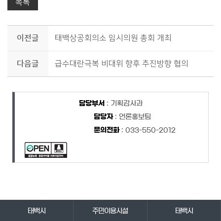
목록
이전글
태백상공회의소 임시의원 총회 개최
다음글
급수대란극복 비대위 향후 추진방향 협의
담당자 정보
담당자 정보
담당부서
: 기획감사과
담당자
: 언론홍보팀
문의전화
: 033-550-2012
바로가기 서비스
태백시
주민이용시설
태백시