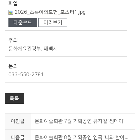
파일
2026_초록이의모험_포스터1.jpg
다운로드
미리보기
주최
문화체육관광부, 태백시
문의
033-550-2781
목록
이전글
문화예술회관 7월 기획공연 뮤지컬 '썸데이'
다음글
문화예술회관 8월 기획공연 연극 '나와 할아버지'