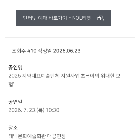
인터넷 예매 바로가기 - NOL티켓
조회수
410
작성일
2026.06.23
분야별정보>문화/관광>문화예술회관>기획공연 상세보기 - 공연명, 공연일, 장소, 관람대상, 관람료, 내용, 파일, 주최, 문의 제공
공연명
2026 지역대표예술단체 지원사업'초록이의 위대한 모
헙'
공연일
2026. 7. 23.(목) 10:30
장소
태백문화예술회관 대공연장