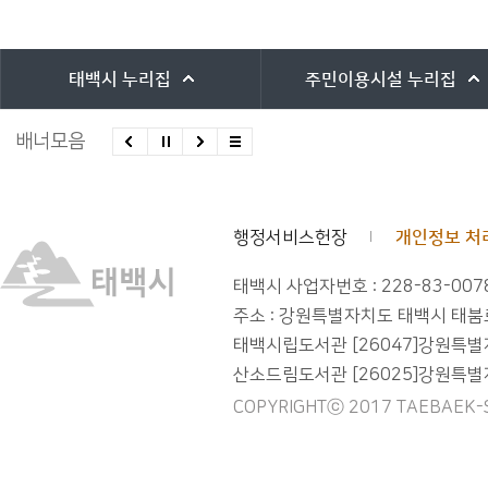
바로가기 서비스
태백시
누리집
주민이용시설
누리집
배너모음
행정서비스헌장
개인정보 처
태백시 사업자번호 : 228-83-007
주소 : 강원특별자치도 태백시 태붐로 2
태백시립도서관 [26047]강원특별자치도
산소드림도서관 [26025]강원특별자치도
COPYRIGHTⓒ 2017 TAEBAEK-SI