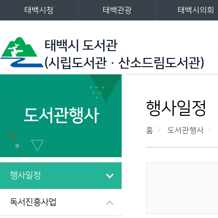
태백시청
태백관광
태백시의회
주메뉴
태백시 도서관
(시립도서관·산소드림도서관)
왼쪽메뉴
행사일정
도서관행사
홈
도서관행사
행사일정
게시물 검색
독서진흥사업