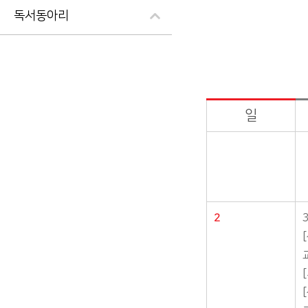
독서동아리
일
도서관행사>행사일정 게시판의 (2026년 08월) 달력형태로 일정명, 일정내용을 제공합니다.
2