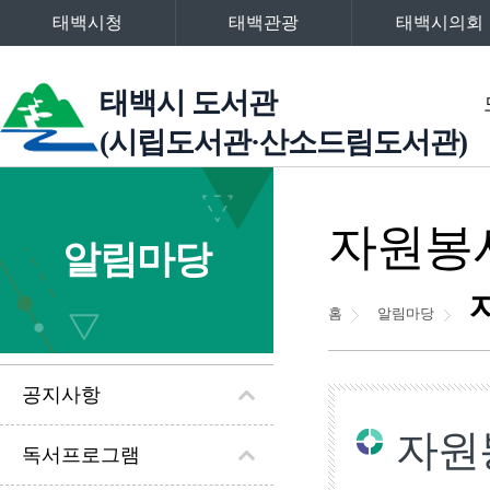
태백시청
태백관광
태백시의회
주메뉴
태백시 도서관
(시립도서관·산소드림도서관)
왼쪽메뉴
자원봉
알림마당
홈
알림마당
공지사항
자원
독서프로그램