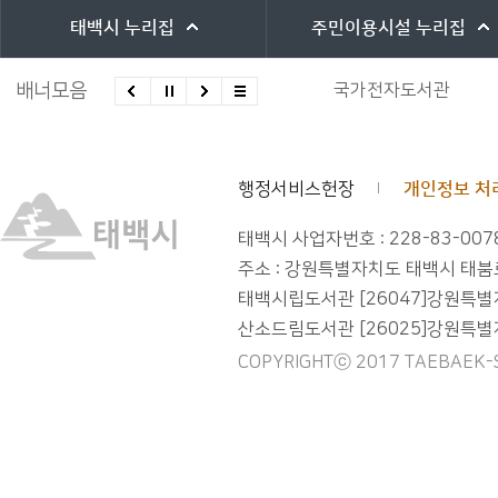
태백시
누리집
주민이용시설
누리집
배너모음
국가전자도서관
행정서비스헌장
개인정보 처
태백시 사업자번호 : 228-83-007
주소 : 강원특별자치도 태백시 태붐로 2
태백시립도서관 [26047]강원특별자치도
산소드림도서관 [26025]강원특별자치도
COPYRIGHTⓒ 2017 TAEBAEK-SI