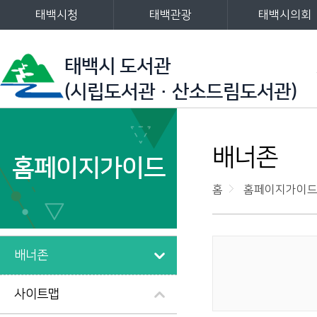
태백시청
태백관광
태백시의회
주메뉴
태백시 도서관
(시립도서관·산소드림도서관)
왼쪽메뉴
배너존
홈페이지가이드
홈
홈페이지가이
배너존
링크존
사이트맵