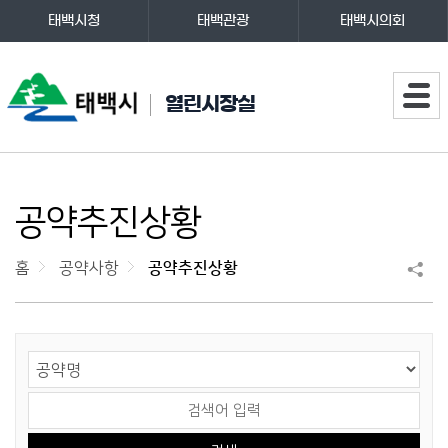
태백시청
태백관광
태백시의회
주메뉴
열린시장실
공약추진상황
홈
공약사항
공약추진상황
게시물 검색
검색 영역 선택
검색어 입력