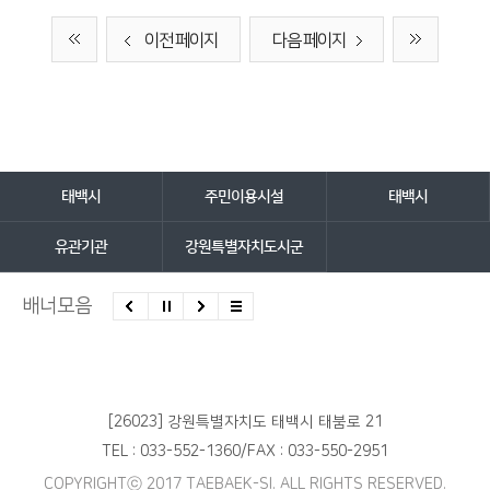
이전 페이지
다음 페이지
담당자 정보
담당자 정보
바로가기 서비스
태백시
주민이용시설
태백시
유관기관
강원특별자치도시군
배너모음
[26023] 강원특별자치도 태백시 태붐로 21
TEL : 033-552-1360
/
FAX : 033-550-2951
COPYRIGHTⓒ 2017 TAEBAEK-SI. ALL RIGHTS RESERVED.