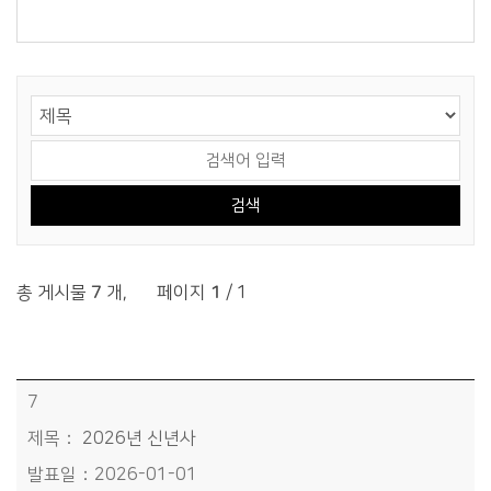
게시물 검색
검색 영역 선택
검색어 입력
총 게시물
7
개
,
페이지
1
/ 1
연설문 목록 - 번호, 제목, 발표일, 조회수정보 제공
7
2026년 신년사
2026-01-01