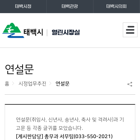
태백시청
태백관광
태백시의회
주메뉴
열린시장실
연설문
홈
시정업무추진
연설문
연설문(취임사, 신년사, 송년사, 축사 및 격려사)과 기
고문 등 각종 글귀를 모았습니다.
[게시판담당] 총무과 서무팀(033-550-2021)