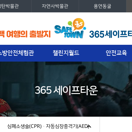
석탄박물관
자연사박물관
용연동굴
세계최초 안전체험테마파크 365세이프타운 로고
소방안전체험관
챌린지월드
안전교육
365 세이프타운
심폐소생술(CPR)ㆍ자동심장충격기(AED)