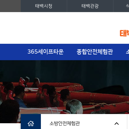
태백시청
태백관광
주메뉴
365세이프타운
종합안전체험관
소방안전체험관