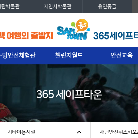
석탄박물관
자연사박물관
용연동굴
세계최초 안전체험테마파크 365세이프타운 로고
소방안전체험관
챌린지월드
안전교육
365 세이프타운
기타이용시설
재난안전퀴즈키오