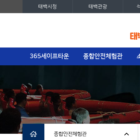
태백시청
태백관광
주메뉴
365세이프타운
종합안전체험관
종합안전체험관