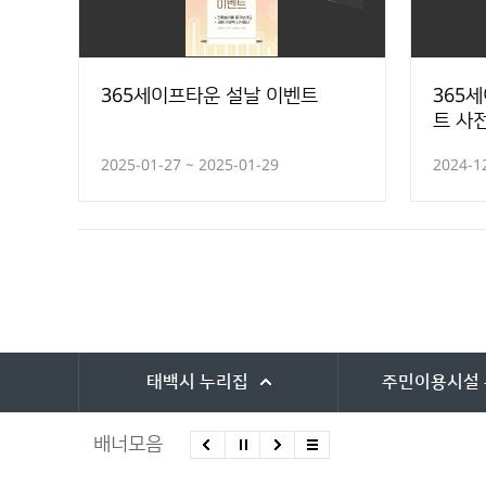
365세이프타운 설날 이벤트
365
트 사
2025-01-27 ~ 2025-01-29
2024-1
바로가기 서비스
태백시
누리집
주민이용시설
배너모음