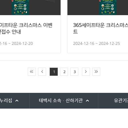
세이프타운 크리스마스 이벤
365세이프타운 크리스마스
전접수 안내
트
2-16 ~ 2024-12-20
2024-12-16 ~ 2024-12-25
1
2
3
누리집
태백시
소속·산하기관
유관기