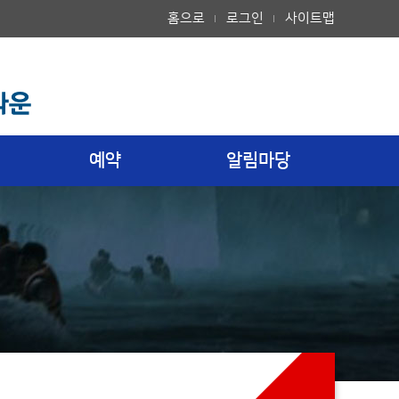
홈으로
로그인
사이트맵
예약
알림마당