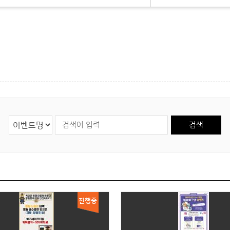
검색어 입력
진행중