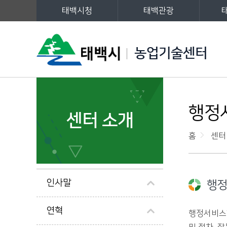
태백시청
태백관광
주메뉴
농업기술센터
왼쪽메뉴
행정
센터 소개
홈
센터
인사말
행정
연혁
행정서비스