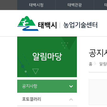
태백시청
태백관광
주메뉴
농업기술센터
왼쪽메뉴
공지
알림마당
홈
알림
공지사항
게시물 검색
포토갤러리