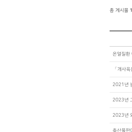
총 게시물
알림마당>공지사항 목록 - 제목, 작성자, 파일, 작성일, 조회수정보 제공
온열질환 
「개사육농
2021년
2023년
2023년
축산물판