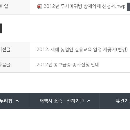
파일
2012년 무사마귀병 방제약제 신청서.hwp
이전글
2012. 새해 농업인 실용교육 일정 재공지(변경)
다음글
2012년 콩보급종 종자신청 안내
누리집
태백시
소속·산하기관
유관기