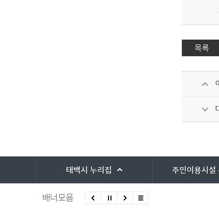
목록
바로가기 서비스
태백시
누리집
주민이용시설
배너모음