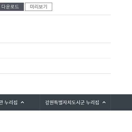
다운로드
미리보기
관
누리집
강원특별자치도시군
누리집