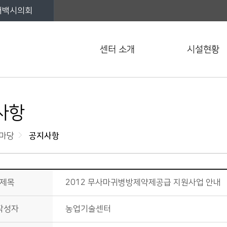
태백시의회
센터 소개
시설현황
사항
마당
공지사항
제목
2012 무사마귀병방제약제공급 지원사업 안내
작성자
농업기술센터