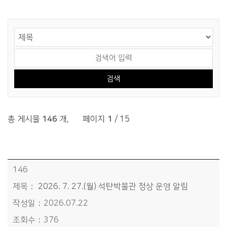
게시물 검색
검색 영역 선택
검색어 입력
총 게시물
146
개
,
페이지
1
/ 15
알림마당>새소식 목록 - 번호, 제목, 작성일, 조회수정보 제공
146
2026. 7. 27.(월) 석탄박물관 정상 운영 알림
2026.07.22
376