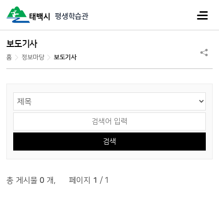
주메뉴
평생학습관
보도기사
홈
정보마당
보도기사
게시물 검색
검색 영역 선택
검색어 입력
총 게시물
0
개
,
페이지
1
/ 1